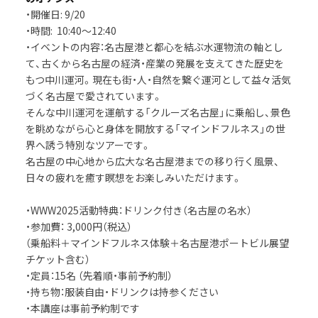
・開催日: 9/20
・時間: 10:40～12:40
・イベントの内容：名古屋港と都心を結ぶ水運物流の軸とし
て、古くから名古屋の経済・産業の発展を支えてきた歴史を
もつ中川運河。現在も街・人・自然を繋ぐ運河として益々活気
づく名古屋で愛されています。
そんな中川運河を運航する「クルーズ名古屋」に乗船し、景色
を眺めながら心と身体を開放する「マインドフルネス」の世
界へ誘う特別なツアーです。
名古屋の中心地から広大な名古屋港までの移り行く風景、
日々の疲れを癒す瞑想をお楽しみいただけます。
・WWW2025活動特典：ドリンク付き（名古屋の名水）
・参加費： 3,000円（税込）
（乗船料＋マインドフルネス体験＋名古屋港ポートビル展望
チケット含む）
・定員：15名 （先着順・事前予約制）
・持ち物：服装自由・ドリンクは持参ください
・本講座は事前予約制です