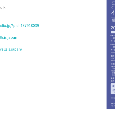
ゼント
）
udio.jp/?pid=187918039
lsis.japan
ellsis.japan/