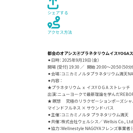
シェアする
アクセス方法
都会のオアシス🄬プラネタリウムイスYOGA
⚫︎日時： 2025年9月19日（金）
開場 (受付) 19:30 ／ 開始 20:00～20:50（50
⚫︎会場：コニカミノルタプラネタリウム満天NAGOYA
⚫︎内容 ：
★プラネタリウム ｘ イスY O G A ストレッチ
出演：ニューヨークで最新理論を学んだREBORN
★ 瞑想 究極のリラクゼーションポーズシャ
マインドフルネス × サウンド・バス
⚫︎主催：コニカミノルタ プラネタリウム満天
⚫︎共催：株式会社ウェルシス／ Wellsis Co., Ltd
⚫︎協力：Wellnestyle NAGOYAフレ