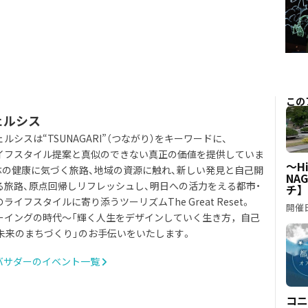
この
ェルシス
ルシスは“TSUNAGARI”（つながり）をキーワードに、
イフスタイル提案と真似のできない真正の価値を提供していま
～Hi
体の健康に気づく旅路、地域の資源に触れ、新しい発見と自己開
NA
る旅路、原点回帰しリフレッシュし、明日への活力をえる都市・
チ】
ライフスタイルに寄り添うツーリズムThe Great Reset。
開催日
ーイングの時代～「輝く人生をデザインしていく生き方，自己
「未来のまちづくり」のお手伝いをいたします。
バサダーのイベント一覧
コニ