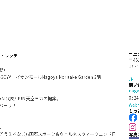
コニ
ストレッチ
〒4
17 
分間）
 イオンモールNagoya Noritake Garden 3階
ルー
問い
naga
0524
 代表/ JUN 天空ヨガの提案。
We
バーサナ
もっ
.
ンズ事業者（＠うえるなご）/国際スポーツ＆ウェルネスウィークエンド日
写真